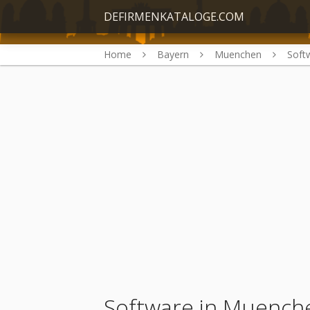
DEFIRMENKATALOGE.COM
Home
Bayern
Muenchen
Soft
Software in Muench